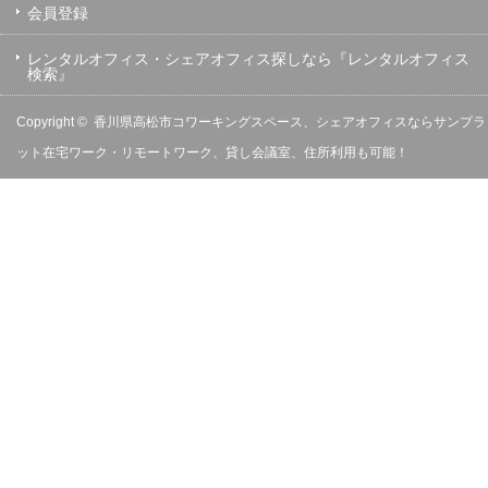
会員登録
レンタルオフィス・シェアオフィス探しなら『レンタルオフィス
検索』
Copyright ©
香川県高松市コワーキングスペース、シェアオフィスならサンプラ
ット在宅ワーク・リモートワーク、貸し会議室、住所利用も可能！