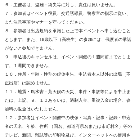
６．主催者は、盗難・紛失等に対し、責任は負いません。
７．参加者はイベント役員、交通誘導員、警察官の指示に従い、
また注意事項やマナーを守ってください。
８．参加者は出店規約を承諾した上で本イベントへ申し込むこと
とします。また、18歳以下（高校生）の参加には、保護者の承諾
がないと参加できません。
９．申込後のキャンセルは、イベント開催の１週間前までとしま
す。１週間できません。
１０．住所・年齢・性別の虚偽申告、申込者本人以外の出場（不
正出店）は認めません。
１１．地震・風水害・荒天候の天災、事件・事故等による中止ま
たは、上記、９、１０あるいは、過剰入金、重複入金の場合、参
加料の返金はいたしません。
１２．参加者はイベント開催中の映像・写真・記事・記録・申込
者の氏名、年齢、住所 （国名、都道府県名または市町村名）等の
テレビ、新聞、雑誌等の印刷物及び、インターネットへの使用さ