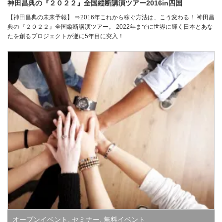
神田昌典の『２０２２』全国縦断講演ツアー2016in四国
【神田昌典の未来予報】 ⇒2016年これから稼ぐ方法は、こう変わる！ 神田昌
典の『２０２２』全国縦断講演ツアー。 2022年までに世界に輝く日本とあな
たを創るプロジェクトが遂に5年目に突入！
オープンイベント
,
セミナー
,
無料イベント