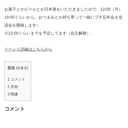
お菓子とかビールとか日本酒をいただきましたので、12/28（月）
19:00ぐらいから、おつまみとか持ち寄って一緒にプチ忘年会＆交
流会を開催します♪
※23:00ぐらいまでを予定してます（自主解散）。
イベント詳細はこちらから
目次
[
非表示
]
1
コメント
2
共有:
3
関連
コメント