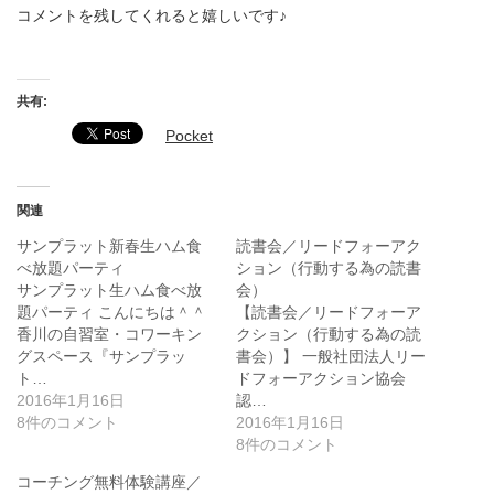
コメントを残してくれると嬉しいです♪
共有:
Pocket
関連
サンプラット新春生ハム食
読書会／リードフォーアク
べ放題パーティ
ション（行動する為の読書
サンプラット生ハム食べ放
会）
題パーティ こんにちは＾＾
【読書会／リードフォーア
香川の自習室・コワーキン
クション（行動する為の読
グスペース『サンプラッ
書会）】 一般社団法人リー
ト…
ドフォーアクション協会
2016年1月16日
認…
8件のコメント
2016年1月16日
8件のコメント
コーチング無料体験講座／