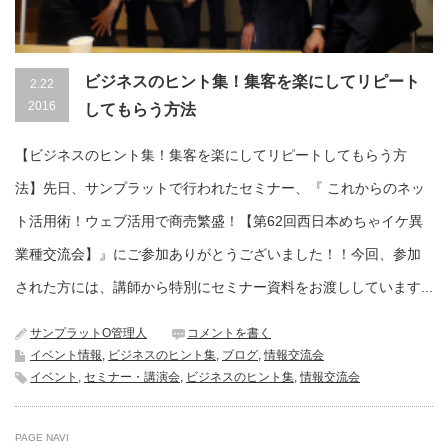
ビジネスのヒント集！集客を楽にしてリピート
2.22
2016
してもらう方法
【ビジネスのヒント集！集客を楽にしてリピートしてもらう方
法】先日、サンプラットで行われたセミナー、『 これからのネッ
ト活用術！ウェブ活用で商売繁盛！【第62回西日本めちゃイケ異
業種交流会】』にご参加ありがとうございました！！今回、参加
された方には、講師から特別にセミナー資料をお渡ししています...
サンプラットO管理人
コメントを書く
イベント情報
,
ビジネスのヒント集
,
ブログ
,
情報交流会
イベント
,
セミナー・講演会
,
ビジネスのヒント集
,
情報交流会
PAGE NAVI