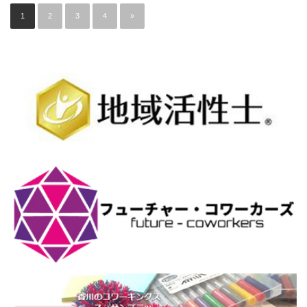
1
2
3
4
»