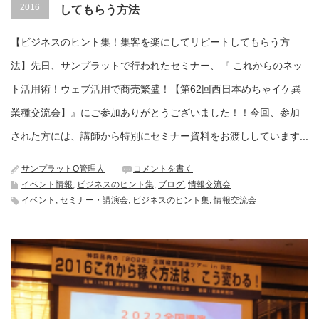
2016
してもらう方法
【ビジネスのヒント集！集客を楽にしてリピートしてもらう方
法】先日、サンプラットで行われたセミナー、『 これからのネッ
ト活用術！ウェブ活用で商売繁盛！【第62回西日本めちゃイケ異
業種交流会】』にご参加ありがとうございました！！今回、参加
された方には、講師から特別にセミナー資料をお渡ししています...
サンプラットO管理人
コメントを書く
イベント情報
,
ビジネスのヒント集
,
ブログ
,
情報交流会
イベント
,
セミナー・講演会
,
ビジネスのヒント集
,
情報交流会